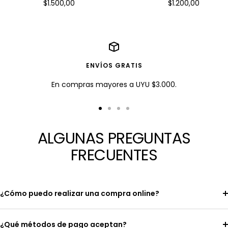
Precio
Precio
$1.500,00
$1.200,00
en
en
descuento
descuento
ENVÍOS GRATIS
En compras mayores a UYU $3.000.
Ir
Ir
Ir
Ir
a
a
a
a
ALGUNAS PREGUNTAS
la
la
la
la
FRECUENTES
diapositiva
diapositiva
diapositiva
diapositiva
1
2
3
4
¿Cómo puedo realizar una compra online?
¿Qué métodos de pago aceptan?