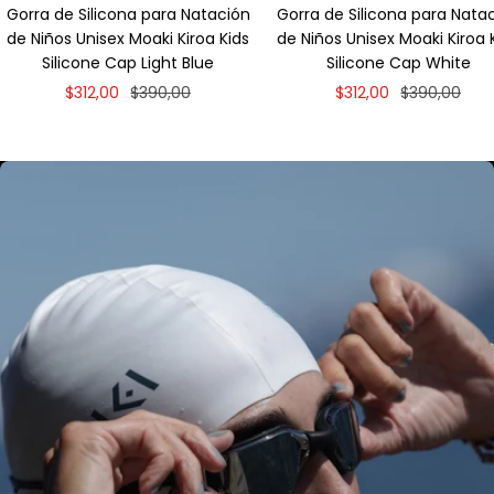
Gorra de Silicona para Natación
Gorra de Silicona para Nata
de Niños Unisex Moaki Kiroa Kids
de Niños Unisex Moaki Kiroa 
Silicone Cap Light Blue
Silicone Cap White
Precio
Precio
Precio
Precio
$312,00
$390,00
$312,00
$390,00
en
normal
en
normal
descuento
descuento